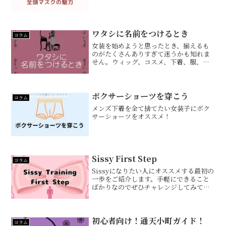
ワタシに名前をつけるとき
コラム
女装を始めようと思ったとき、揃えるも
のがたくさんありすぎて迷うかも知れま
せん。ウィッグ、コスメ、下着、服、バ
ッグ、靴、アクセサリーなどなど。で
も、本当の一番最初にやることって女の
子の名前をつけることだと思うんです。
このブログを読んでいる方は...
ボクサーショーツを穿こう
コラム
メンズ下着を全て捨てたい女装子にボク
サーショーツをオススメ！
Sissy First Step
コラム
Sissyになりたい人にオススメする最初の
一歩をご紹介します。手軽にできること
ばかりなのでぜひチャレンジしてみてく
ださい。後戻りできなくなっても知りま
せんけどね。名前まずはSissyとしての名
前を考えましょう。和名でも英語でも
OK。考えたら...
初心者向け！通天小町ガイド！
コラム