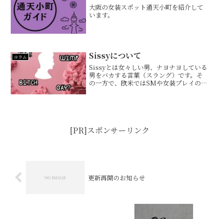
大阪の女装スポット通天小町を紹介して
います。
Sissyについて
コラム
Sissyとは女々しい男、ナヨナヨしている
男をバカする言葉（スラング）です。そ
の一方で、欧米ではSMや女装プレイのジ
ャンルでもあります。日本では二次元を
中心に広がっています。Sissyは娼婦願
望、ニューハーフ化、強制ホモプレイ、
赤ちゃんプレ...
[PR]スポンサーリンク
更新再開のお知らせ