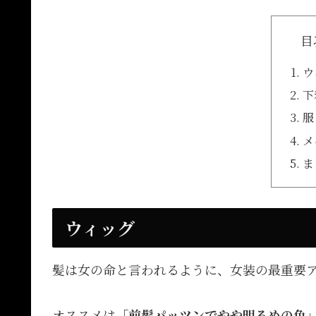
目
ウ
下
服
メ
ま
ウィッグ
髪は女の命と言われるように、女装の最重要
オススメは
「前髪パッツンでやや明るめの色