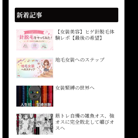
新着記事
【女装美容】ヒゲ針脱毛体
験レポ【最後の希望】
地毛女装へのステップ
女装緊縛の世界へ
筋トレ自慢の雑魚オス、強
オスに完全敗北して媚びオ
スへ