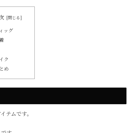
次
ィッグ
着
イク
とめ
アイテムです。
」
です。